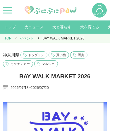
ログイン
トップ
犬ニュース
犬と暮らす
犬を育てる
犬を知る
TOP
イベント
BAY WALK MARKET 2026
神奈川県
ドッグラン
買い物
写真
キッチンカー
マルシェ
BAY WALK MARKET 2026
2026/07/18~2026/07/20