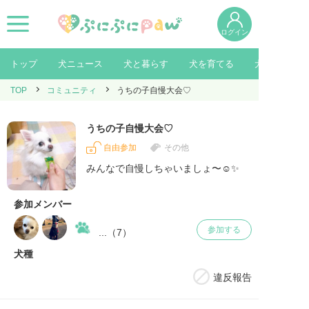
ログイン
トップ
犬ニュース
犬と暮らす
犬を育てる
犬を知る
TOP
コミュニティ
うちの子自慢大会♡
うちの子自慢大会♡
自由参加
その他
みんなで自慢しちゃいましょ〜☺️✨
参加メンバー
参加する
...（
7
）
犬種
違反報告