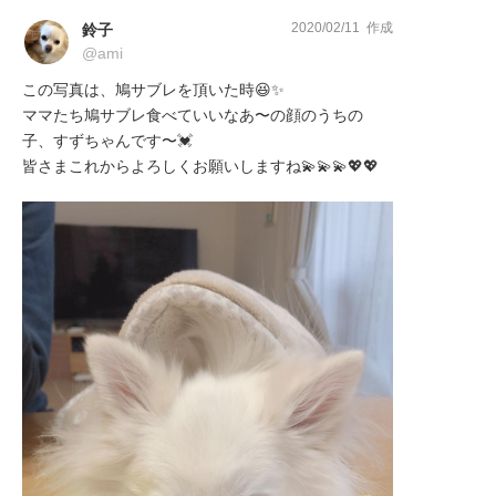
2020/02/11 作成
鈴子
@ami
この写真は、鳩サブレを頂いた時😆✨

ママたち鳩サブレ食べていいなあ〜の顔のうちの
子、すずちゃんです〜💓

皆さまこれからよろしくお願いしますね💫💫💫💖💖